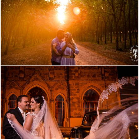
3390
0
3236
1