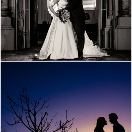
3121
141
2535
18