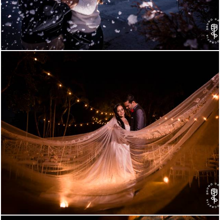
4004
103