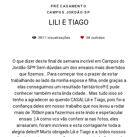
PRÉ CASAMENTO
CAMPOS JORDÃO-SP
LILI E TIAGO
3811
visualizações
38
curtidas
O que dizer deste final de semana incrível em Campos do
Jordão-SP!!! Sem dúvidas um dos ensaios mais divertidos
que fizemos... Para começar tive o prazer de estar
trabalhando ao lado da minha esposa e filha, onde graças a
elas conseguimos um resultado fantástico!!! E pude
conhecer também esta linda cidade... Mas tudo isso só
tenho a agradecer ao querido CASAL Lili e Tiago, pois foi a
confiança deles em nosso trabalho que nos levou a rodar
mais de 700km para fazermos este lindo e espetacular
ensaio :)
A como vcs vão conferir ai nas fotos, eles
arrasaram, foram incríveis e esta contagiante toda a
alegria deles!!! Muito obrigado Lili e Tiago e a todos nossos