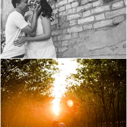
2503
0
3391
0